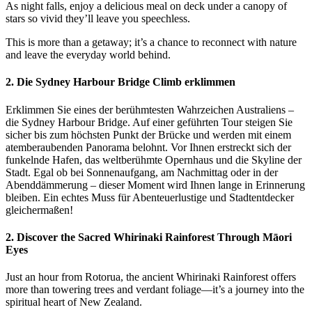
As night falls, enjoy a delicious meal on deck under a canopy of
stars so vivid they’ll leave you speechless.
This is more than a getaway; it’s a chance to reconnect with nature
and leave the everyday world behind.
2. Die Sydney Harbour Bridge Climb erklimmen
Erklimmen Sie eines der berühmtesten Wahrzeichen Australiens –
die Sydney Harbour Bridge. Auf einer geführten Tour steigen Sie
sicher bis zum höchsten Punkt der Brücke und werden mit einem
atemberaubenden Panorama belohnt. Vor Ihnen erstreckt sich der
funkelnde Hafen, das weltberühmte Opernhaus und die Skyline der
Stadt. Egal ob bei Sonnenaufgang, am Nachmittag oder in der
Abenddämmerung – dieser Moment wird Ihnen lange in Erinnerung
bleiben. Ein echtes Muss für Abenteuerlustige und Stadtentdecker
gleichermaßen!
2. Discover the Sacred Whirinaki Rainforest Through Māori
Eyes
Just an hour from Rotorua, the ancient Whirinaki Rainforest offers
more than towering trees and verdant foliage—it’s a journey into the
spiritual heart of New Zealand.