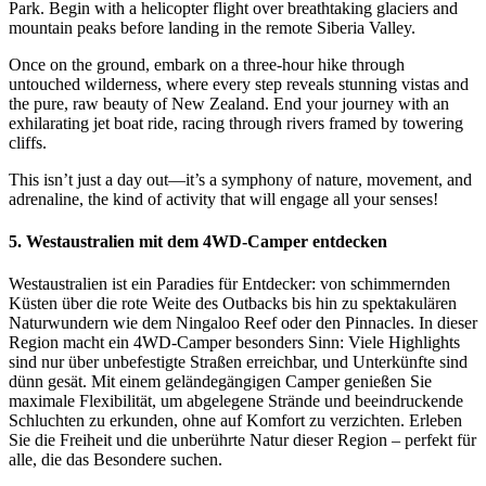
Park. Begin with a helicopter flight over breathtaking glaciers and
mountain peaks before landing in the remote Siberia Valley.
Once on the ground, embark on a three-hour hike through
untouched wilderness, where every step reveals stunning vistas and
the pure, raw beauty of New Zealand. End your journey with an
exhilarating jet boat ride, racing through rivers framed by towering
cliffs.
This isn’t just a day out—it’s a symphony of nature, movement, and
adrenaline, the kind of activity that will engage all your senses!
5. Westaustralien mit dem 4WD-Camper entdecken
Westaustralien ist ein Paradies für Entdecker: von schimmernden
Küsten über die rote Weite des Outbacks bis hin zu spektakulären
Naturwundern wie dem Ningaloo Reef oder den Pinnacles. In dieser
Region macht ein 4WD-Camper besonders Sinn: Viele Highlights
sind nur über unbefestigte Straßen erreichbar, und Unterkünfte sind
dünn gesät. Mit einem geländegängigen Camper genießen Sie
maximale Flexibilität, um abgelegene Strände und beeindruckende
Schluchten zu erkunden, ohne auf Komfort zu verzichten. Erleben
Sie die Freiheit und die unberührte Natur dieser Region – perfekt für
alle, die das Besondere suchen.