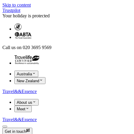
Skip to content
Trustpilot
Your holiday is protected
Call us on 020 3695 9569
Australia
New Zealand
Travel
&&
Essence
About us
Meet
Travel
&&
Essence
Get in touch