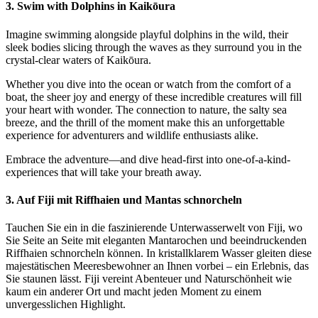
3. Swim with Dolphins in Kaikōura
Imagine swimming alongside playful dolphins in the wild, their
sleek bodies slicing through the waves as they surround you in the
crystal-clear waters of Kaikōura.
Whether you dive into the ocean or watch from the comfort of a
boat, the sheer joy and energy of these incredible creatures will fill
your heart with wonder. The connection to nature, the salty sea
breeze, and the thrill of the moment make this an unforgettable
experience for adventurers and wildlife enthusiasts alike.
Embrace the adventure—and dive head-first into one-of-a-kind-
experiences that will take your breath away.
3. Auf Fiji mit Riffhaien und Mantas schnorcheln
Tauchen Sie ein in die faszinierende Unterwasserwelt von Fiji, wo
Sie Seite an Seite mit eleganten Mantarochen und beeindruckenden
Riffhaien schnorcheln können. In kristallklarem Wasser gleiten diese
majestätischen Meeresbewohner an Ihnen vorbei – ein Erlebnis, das
Sie staunen lässt. Fiji vereint Abenteuer und Naturschönheit wie
kaum ein anderer Ort und macht jeden Moment zu einem
unvergesslichen Highlight.