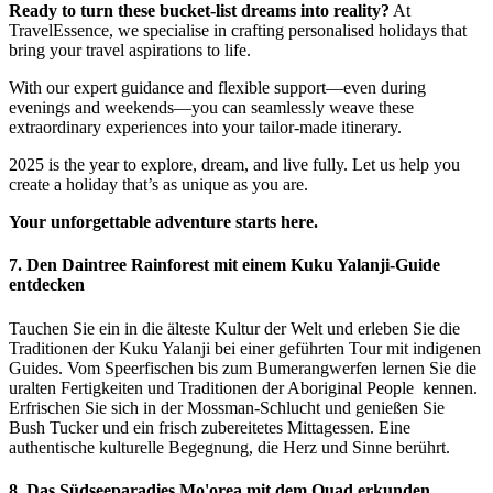
Ready to turn these bucket-list dreams into reality?
At
TravelEssence, we specialise in crafting personalised holidays that
bring your travel aspirations to life.
With our expert guidance and flexible support—even during
evenings and weekends—you can seamlessly weave these
extraordinary experiences into your tailor-made itinerary.
2025 is the year to explore, dream, and live fully. Let us help you
create a holiday that’s as unique as you are.
Your unforgettable adventure starts here.
7.
Den Daintree Rainforest mit einem Kuku Yalanji-Guide
entdecken
Tauchen Sie ein in die älteste Kultur der Welt und erleben Sie die
Traditionen der Kuku Yalanji bei einer geführten Tour mit indigenen
Guides. Vom Speerfischen bis zum Bumerangwerfen lernen Sie die
uralten Fertigkeiten und Traditionen der Aboriginal People kennen.
Erfrischen Sie sich in der Mossman-Schlucht und genießen Sie
Bush Tucker und ein frisch zubereitetes Mittagessen. Eine
authentische kulturelle Begegnung, die Herz und Sinne berührt.
8. Das Südseeparadies Mo'orea mit dem Quad erkunden