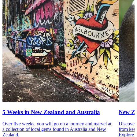
5 Weeks in New Zealand and Australia
New Ze
Over five weeks, you will go on a journey and marvel at
Discover 
a collection of local gems found in Australia and New
from kea 
Zealand.
Explore